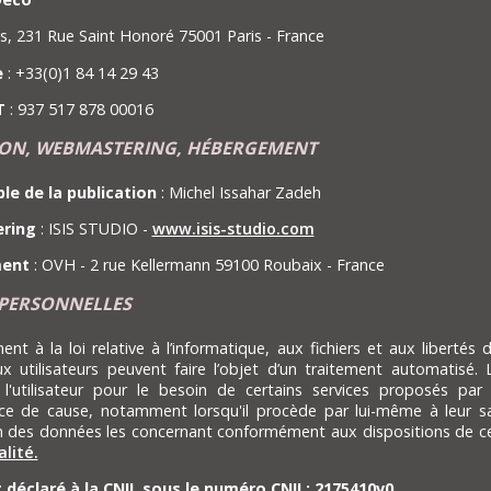
s, 231 Rue Saint Honoré 75001 Paris - France
e
: +33(0)1 84 14 29 43
T
: 937 517 878 00016
ION, WEBMASTERING, HÉBERGEMENT
e de la publication
: Michel Issahar Zadeh
ring
: ISIS STUDIO -
www.isis-studio.com
ent
: OVH - 2 rue Kellermann 59100 Roubaix - France
PERSONNELLES
t à la loi relative à l’informatique, aux fichiers et aux libertés 
ux utilisateurs peuvent faire l’objet d’un traitement automatisé. 
à l'utilisateur pour le besoin de certains services proposés par 
ce de cause, notamment lorsqu'il procède par lui-même à leur sais
ion des données les concernant conformément aux dispositions de 
alité.
t déclaré à la CNIL sous le numéro CNIL: 2175410v0