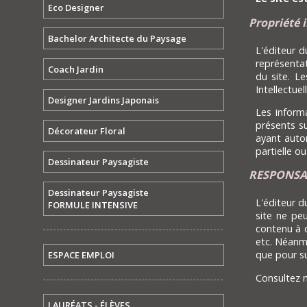
Eco Designer
Propriété i
Bachelor Architecte du Paysage
L'éditeur d
représentat
Coach Jardin
du site. L
Intellectuell
Designer Jardins Japonais
Les inform
présents su
Décorateur Floral
ayant autor
partielle ou
Dessinateur Paysagiste
RESPONSAB
Dessinateur Paysagiste
L'éditeur d
FORMULE INTENSIVE
site ne peu
contenu à c
etc. Néanmo
que pour s
ESPACE EMPLOI
Consultez 
LAURÉATS - ÉLÈVES