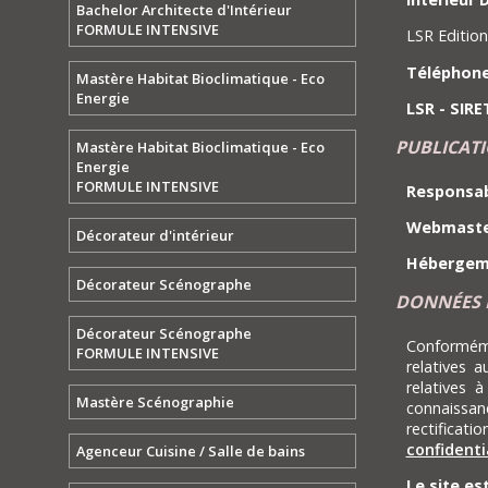
Bachelor Architecte d'Intérieur
FORMULE INTENSIVE
LSR Edition
Téléphon
Mastère Habitat Bioclimatique - Eco
Energie
LSR - SIRE
PUBLICAT
Mastère Habitat Bioclimatique - Eco
Energie
FORMULE INTENSIVE
Responsabl
Webmaste
Décorateur d'intérieur
Hébergem
Décorateur Scénographe
DONNÉES 
Décorateur Scénographe
Conformémen
FORMULE INTENSIVE
relatives a
relatives 
Mastère Scénographie
connaissan
rectificat
confidenti
Agenceur Cuisine / Salle de bains
Le site es