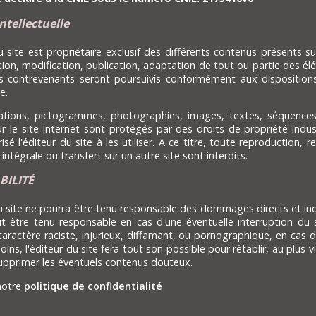
ntellectuelle
u site est propriétaire exclusif des différents contenus présents su
ion, modification, publication, adaptation de tout ou partie des élém
es contrevenants seront poursuivis conformément aux dispositions
e.
ations, pictogrammes, photographies, images, textes, séquence
r le site Internet sont protégés par des droits de propriété industr
isé l'éditeur du site à les utiliser. A ce titre, toute reproduction,
 intégrale ou transfert sur un autre site sont interdits.
ILITÉ
u site ne pourra être tenu responsable des dommages directs et indirec
t être tenu responsable en cas d'une éventuelle interruption du se
aractère raciste, injurieux, diffamant, ou pornographique, en cas 
ins, l'éditeur du site fera tout son possible pour rétablir, au plus v
upprimer les éventuels contenus douteux.
notre
politique de confidentialité