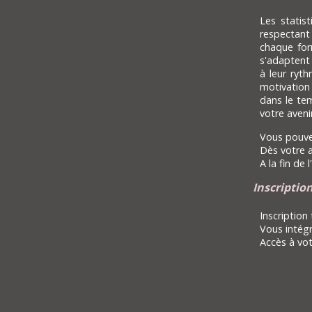
Les statis
respectant
chaque for
s'adaptent 
à leur ryth
motivation
dans le tem
votre aveni
Vous pouvez
Dès votre a
A la fin de
Inscriptio
Inscription
Vous intégr
Accès à vot