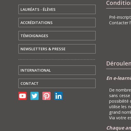
Conditio
LAURÉATS - ÉLÈVES
Pré-inscri
ACCRÉDITATIONS
Contacter l
TÉMOIGNAGES
NEWSLETTERS & PRESSE
Déroulem
INTERNATIONAL
En e-learn
CONTACT
De nombreu
sans cesse
possibilité
utilise les
grand nombr
Via votre e
Chaque ann