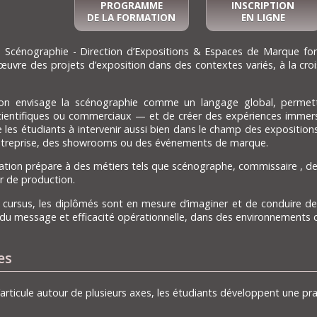
PROGRAMME
INSCRIPTION
DE LA FORMATION
EN LIGNE
 Scénographie - Direction d’Expositions & Espaces de Marque form
uvre des projets d’exposition dans des contextes variés, à la croi
on envisage la scénographie comme un langage global, permet
scientifiques ou commerciaux — et de créer des expériences immersiv
e les étudiants à intervenir aussi bien dans le champ des exposition
ntreprise, des showrooms ou des événements de marque.
ation prépare à des métiers tels que scénographe, commissaire , d
r de production.
u cursus, les diplômés sont en mesure d’imaginer et de conduire des
 du message et efficacité opérationnelle, dans des environnements
es
’articule autour de plusieurs axes, les étudiants développent une pr