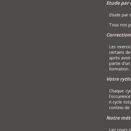
Etude par 
Etude par c
Tous nos pr
Correction
Les exerci
certains d
après avoir
partie d'un
formation.
Votre ryt
Chaque cyc
l'occurence
n cycle tot
continu de 
Notre mét
Les cours 