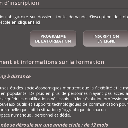
n d'inscription
ption obligatoire sur dossier : toute demande d'inscription doit 
'école
en cliquant ici
PROGRAMME
INSCRIPTION
DE LA FORMATION
EN LIGNE
ent et informations sur la formation
ing à distance
ses études socio-économiques montrent que la flexibilité et le m
 en popularité. De plus en plus de personnes n'ayant pas accès au
 d'acquérir les qualifications nécessaires à leur évolution professionn
 nouveaux outils et supports technologiques de communication pour o
e, quelle que soit la situation géographique de chacun.
space numérique , personnel et dédié.
ée se déroule sur une année civile : de 12 mois