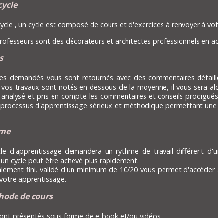
cycle
ycle , un cycle est composé de cours et d'exercices à renvoyer à vot
ofesseurs sont des décorateurs et architectes professionnels en act
s
ces demandés vous sont retournés avec des commentaires détaillés
e vos travaux sont notés en dessous de la moyenne, il vous sera a
 analysé et pris en compte les commentaires et conseils prodigués 
 processus d'apprentissage sérieux et méthodique permettant une é
hme
le d'apprentissage demandera un rythme de travail différent d'un 
 un cycle peut être achevé plus rapidement.
alement fini, validé d'un minimum de 10/20 vous permet d'accéder a
votre apprentissage.
hode de cours
sont présentés sous forme de e-book et/ou vidéos.