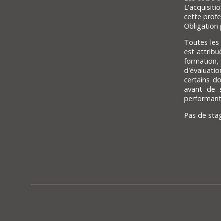
L'acquisiti
cette profe
Obligation 
Toutes les
est attribu
formation
d'évaluati
certains d
avant de s
performant
Pas de stag