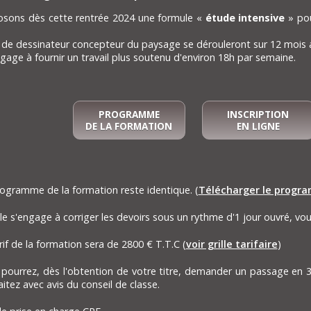
sons dès cette rentrée 2024 une formule «
étude intensive
» pou
 de dessinateur concepteur du paysage se dérouleront sur 12 mois 
ngage à fournir un travail plus soutenu d'environ 18h par semaine.
PROGRAMME
INSCRIPTION
DE LA FORMATION
EN LIGNE
ogramme de la formation reste identique. (
Télécharger le progr
le s'engage à corriger les devoirs sous un rythme d'1 jour ouvré, v
rif de la formation sera de 2800 € T.T.C (
voir grille tarifaire
)
pourrez, dès l'obtention de votre titre, demander un passage en 
itez avec avis du conseil de classe.